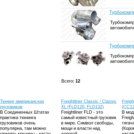
Турбокомпр
Турбокомпр
автомобилях
Турбокомпр
Турбокомпр
автомобилях
Всего:
12
Тюнинг американских
Freightliner Classic / Classic
Freigh
грузовиков
XL (FLD120, FLD132)
(CC12
В Соединенных Штатах
Freightliner FLD - это
В мод
практика тюнинга
самый известный грузовик
Freig
грузовиков очень
в мире. Символ свободы,
тягач
популярна, там можно
мощи и власти над
(Коро
увидеть машины - насто...
дорогой....
насле