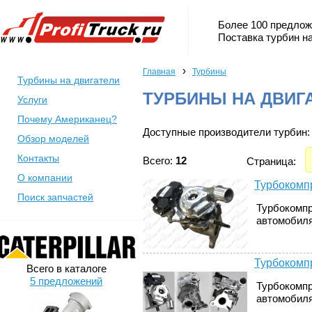
Более 100 предлож
Поставка турбин на
›
Главная
Турбины
Турбины на двигатели
ТУРБИНЫ НА ДВИГ
Услуги
Почему Американец?
Доступные производители турбин:
Обзор моделей
Контакты
Всего:
12
Страница:
О компании
Турбокомпр
Поиск запчастей
Турбокомпр
автомобилях 
Турбокомпр
Всего в каталоге
5 предложений
Турбокомпр
автомобилях 