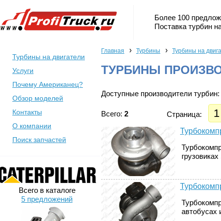
Более 100 предлож
Поставка турбин на
›
›
Главная
Турбины
Турбины на двиг
Турбины на двигатели
ТУРБИНЫ ПРОИЗВ
Услуги
Почему Американец?
Доступные производители турбин:
Обзор моделей
1
Контакты
Всего:
2
Страница:
О компании
Турбокомп
Поиск запчастей
Турбокомпр
грузовиках 
Турбокомп
Всего в каталоге
5 предложений
Турбокомпр
автобусах и