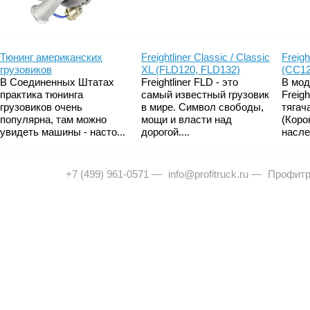
Тюнинг американских
Freightliner Classic / Classic
Freigh
грузовиков
XL (FLD120, FLD132)
(CC12
В Соединенных Штатах
Freightliner FLD - это
В мод
практика тюнинга
самый известный грузовик
Freig
грузовиков очень
в мире. Символ свободы,
тягач
популярна, там можно
мощи и власти над
(Коро
увидеть машины - насто...
дорогой....
насле
+7 (499) 961-0571
—
info@profitruck.ru
—
Профитр