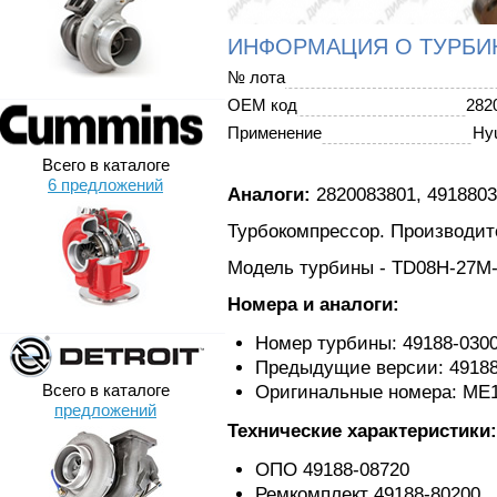
ИНФОРМАЦИЯ О ТУРБИ
№ лота
OEM код
282
Применение
Hyu
Всего в каталоге
6 предложений
Аналоги:
2820083801, 491880
Турбокомпрессор. Производите
Модель турбины - TD08H-27M-
Номера и аналоги:
Номер турбины: 49188-030
Предыдущие версии: 49188
Всего в каталоге
Оригинальные номера: ME1
предложений
Технические характеристики:
ОПО 49188-08720
Ремкомплект 49188-80200