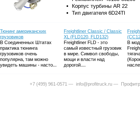
Корпус турбины AR 22
Тип двигателя 6D24TI
Тюнинг американских
Freightliner Classic / Classic
Freigh
грузовиков
XL (FLD120, FLD132)
(CC12
В Соединенных Штатах
Freightliner FLD - это
В мод
практика тюнинга
самый известный грузовик
Freig
грузовиков очень
в мире. Символ свободы,
тягач
популярна, там можно
мощи и власти над
(Коро
увидеть машины - насто...
дорогой....
насле
+7 (499) 961-0571
—
info@profitruck.ru
—
Профитр