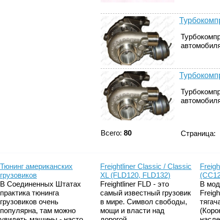
Турбокомпр
Турбокомпр
автомобиля
Турбокомпр
Турбокомпр
автомобиля
Всего:
80
Страница:
Тюнинг американских
Freightliner Classic / Classic
Freigh
грузовиков
XL (FLD120, FLD132)
(CC12
В Соединенных Штатах
Freightliner FLD - это
В мод
практика тюнинга
самый известный грузовик
Freig
грузовиков очень
в мире. Символ свободы,
тягач
популярна, там можно
мощи и власти над
(Коро
увидеть машины - насто...
дорогой....
насле