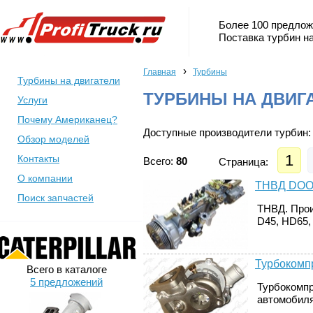
Более 100 предлож
Поставка турбин на
›
Главная
Турбины
Турбины на двигатели
ТУРБИНЫ НА ДВИГА
Услуги
Почему Американец?
Доступные производители турбин:
Обзор моделей
1
Контакты
Всего:
80
Страница:
О компании
ТНВД DOOW
Поиск запчастей
ТНВД. Про
D45, HD65, 
Турбокомпр
Всего в каталоге
5 предложений
Турбокомпр
автомобилях