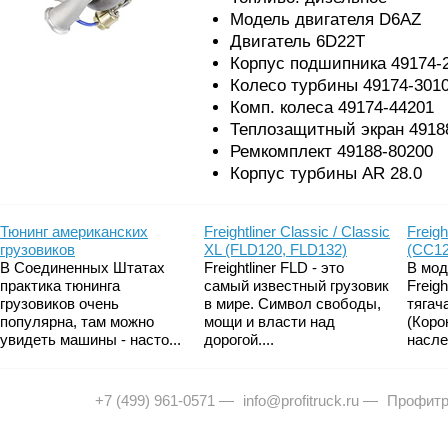
Модель двигателя D6AZ
Двигатель 6D22T
Корпус подшипника 49174-
Колесо турбины 49174-301
Комп. колеса 49174-44201
Теплозащитный экран 4918
Ремкомплект 49188-80200
Корпус турбины AR 28.0
Тюнинг американских
Freightliner Classic / Classic
Freigh
грузовиков
XL (FLD120, FLD132)
(CC12
В Соединенных Штатах
Freightliner FLD - это
В мод
практика тюнинга
самый известный грузовик
Freig
грузовиков очень
в мире. Символ свободы,
тягач
популярна, там можно
мощи и власти над
(Коро
увидеть машины - насто...
дорогой....
насле
+7 (499) 961-0571
—
info@profitruck.ru
—
Профитр