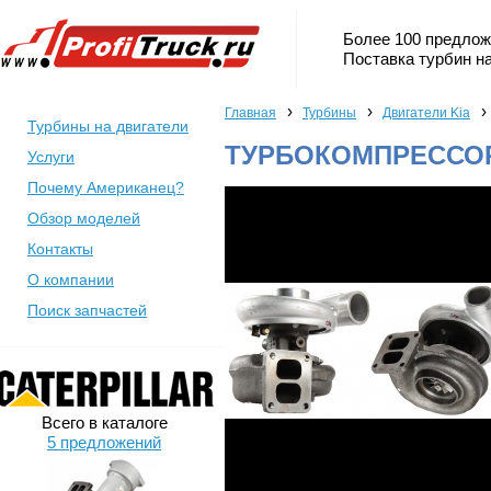
Более 100 предлож
Поставка турбин на
›
›
›
Главная
Турбины
Двигатели Kia
Турбины на двигатели
ТУРБОКОМПРЕССОР 
Услуги
Почему Американец?
Обзор моделей
Контакты
О компании
Поиск запчастей
Всего в каталоге
5 предложений