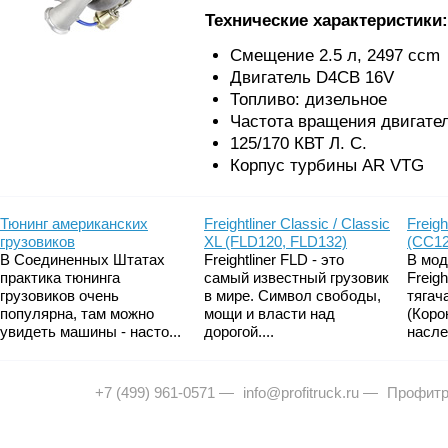
Технические характеристики:
Смещение 2.5 л, 2497 ccm
Двигатель D4CB 16V
Топливо: дизельное
Частота вращения двигате
125/170 КВТ Л. С.
Корпус турбины AR VTG
Тюнинг американских
Freightliner Classic / Classic
Freigh
грузовиков
XL (FLD120, FLD132)
(CC12
В Соединенных Штатах
Freightliner FLD - это
В мод
практика тюнинга
самый известный грузовик
Freig
грузовиков очень
в мире. Символ свободы,
тягач
популярна, там можно
мощи и власти над
(Коро
увидеть машины - насто...
дорогой....
насле
+7 (499) 961-0571
—
info@profitruck.ru
—
Профитр