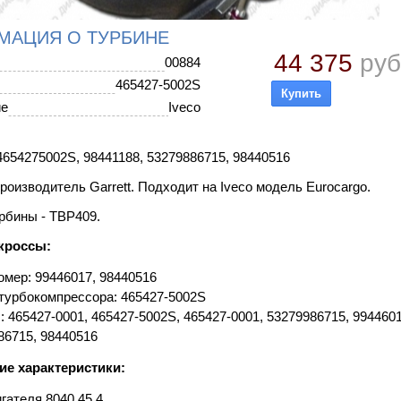
МАЦИЯ О ТУРБИНЕ
44 375
руб
00884
465427-5002S
ие
Iveco
654275002S, 98441188, 53279886715, 98440516
роизводитель Garrett. Подходит на Iveco модель Eurocargo.
рбины - TBP409.
кроссы:
мер: 99446017, 98440516
турбокомпрессора: 465427-5002S
: 465427-0001, 465427-5002S, 465427-0001, 53279986715, 9944601
86715, 98440516
ие характеристики:
гателя 8040.45.4