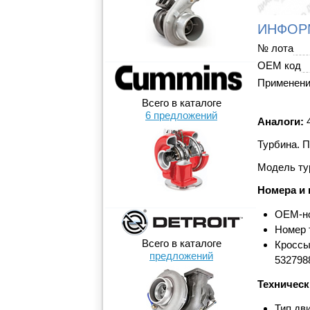
ИНФОР
№ лота
OEM код
Применен
Всего в каталоге
6 предложений
Аналоги:
4
Турбина. П
Модель ту
Номера и 
OEM-но
Номер 
Всего в каталоге
Кроссы
предложений
532798
Техническ
Тип дви