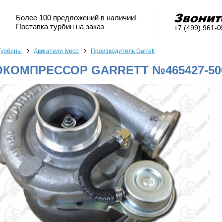
Более 100 предложений в наличии!
Поставка турбин на заказ
+7 (499) 961-
›
›
Турбины
Двигатели Iveco
Производитель Garrett
КОМПРЕССОР GARRETT №465427-500