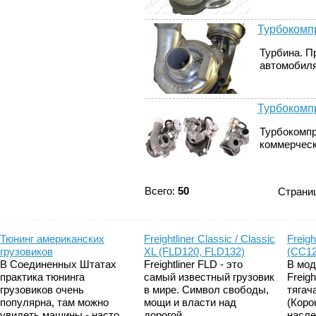
Турбокомпр
Турбина. П
автомобиля
Турбокомп
Турбокомпр
коммерчески
Всего:
50
Страни
Тюнинг американских
Freightliner Classic / Classic
Freigh
грузовиков
XL (FLD120, FLD132)
(CC12
В Соединенных Штатах
Freightliner FLD - это
В мод
практика тюнинга
самый известный грузовик
Freig
грузовиков очень
в мире. Символ свободы,
тягач
популярна, там можно
мощи и власти над
(Коро
увидеть машины - насто...
дорогой....
насле