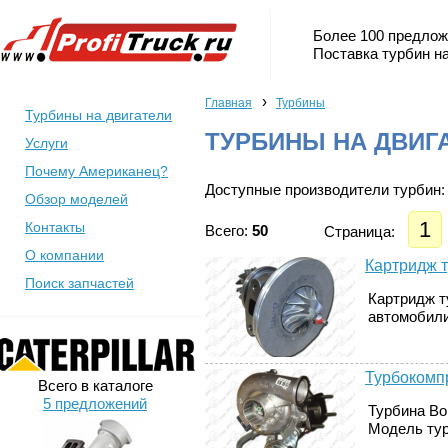
Более 100 предлож
Поставка турбин на
›
Главная
Турбины
Турбины на двигатели
ТУРБИНЫ НА ДВИГ
Услуги
Почему Американец?
Доступные производители турбин:
Обзор моделей
1
Контакты
Всего:
50
Страница:
О компании
Картридж 
Поиск запчастей
Картридж т
автомобили 
Турбокомп
Всего в каталоге
5 предложений
Турбина Bo
Модель тур