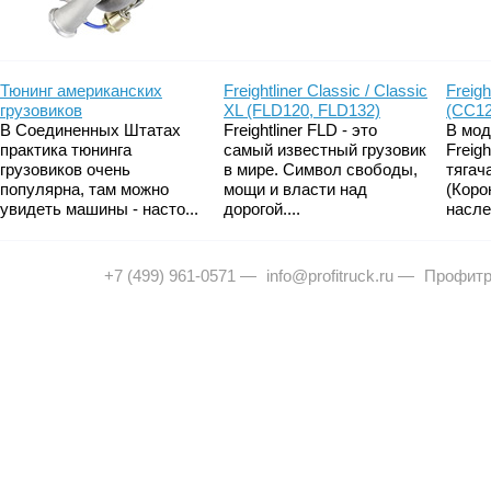
Тюнинг американских
Freightliner Classic / Classic
Freigh
грузовиков
XL (FLD120, FLD132)
(CC12
В Соединенных Штатах
Freightliner FLD - это
В мод
практика тюнинга
самый известный грузовик
Freig
грузовиков очень
в мире. Символ свободы,
тягач
популярна, там можно
мощи и власти над
(Коро
увидеть машины - насто...
дорогой....
насле
+7 (499) 961-0571
—
info@profitruck.ru
—
Профитр