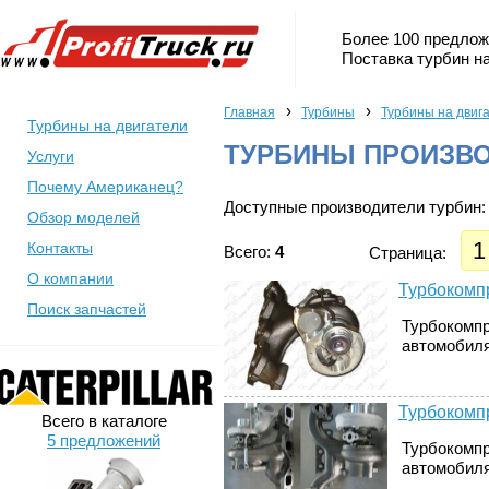
Более 100 предлож
Поставка турбин на
›
›
Главная
Турбины
Турбины на двига
Турбины на двигатели
ТУРБИНЫ ПРОИЗВО
Услуги
Почему Американец?
Доступные производители турбин:
Обзор моделей
1
Контакты
Всего:
4
Страница:
О компании
Турбокомпр
Поиск запчастей
Турбокомпр
автомобилях
Турбокомпр
Всего в каталоге
5 предложений
Турбокомпр
автомобилях