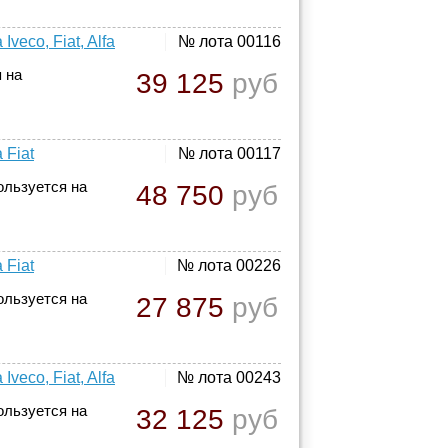
eco, Fiat, Alfa
№ лота 00116
 на
39 125
руб
 Fiat
№ лота 00117
ользуется на
48 750
руб
 Fiat
№ лота 00226
ользуется на
27 875
руб
eco, Fiat, Alfa
№ лота 00243
ользуется на
32 125
руб