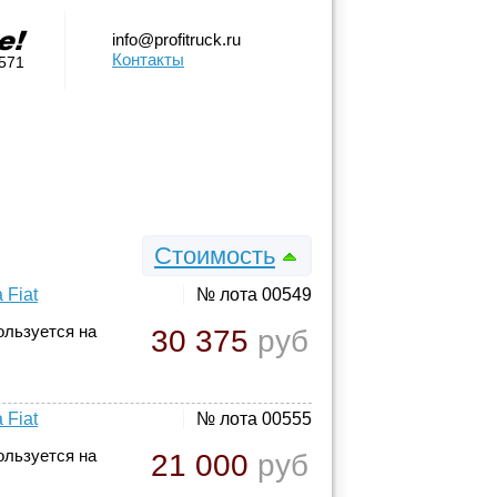
info@profitruck.ru
Контакты
0571
Стоимость
 Fiat
№ лота 00549
ользуется на
30 375
руб
 Fiat
№ лота 00555
ользуется на
21 000
руб