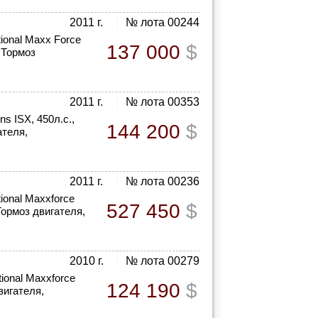
2011 г.
№ лота 00244
tional Maxx Force
137 000
$
, Тормоз
2011 г.
№ лота 00353
s ISX, 450л.с.,
144 200
$
ателя,
2011 г.
№ лота 00236
ional Maxxforce
527 450
$
Тормоз двигателя,
2010 г.
№ лота 00279
ional Maxxforce
124 190
$
вигателя,