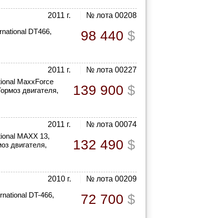
2011 г.
№ лота 00208
national DT466,
98 440
$
2011 г.
№ лота 00227
tional MaxxForce
139 900
$
Тормоз двигателя,
2011 г.
№ лота 00074
tional MAXX 13,
132 490
$
моз двигателя,
2010 г.
№ лота 00209
national DT-466,
72 700
$