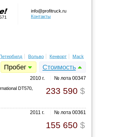
info@profitruck.ru
Контакты
0571
Петербилд
Вольво
Кенворт
Mack
Пробег
Стоимость
2010 г.
№ лота 00347
rnational DT570,
233 590
$
2011 г.
№ лота 00361
155 650
$