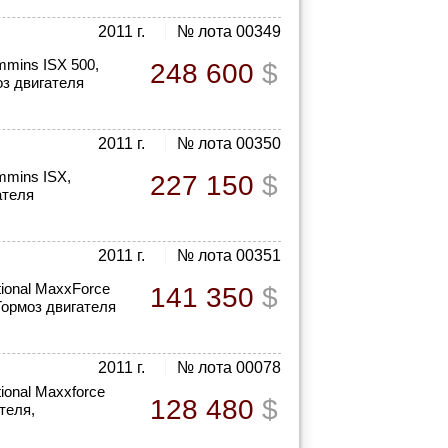
2011 г.
№ лота 00349
mmins ISX 500,
248 600
$
оз двигателя
2011 г.
№ лота 00350
mmins ISX,
227 150
$
ателя
2011 г.
№ лота 00351
tional MaxxForce
141 350
$
 Тормоз двигателя
2011 г.
№ лота 00078
ional Maxxforce
128 480
$
теля,