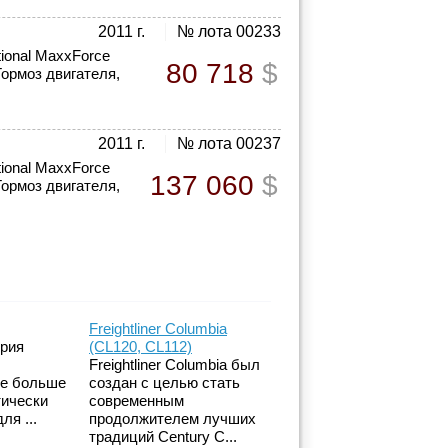
2011 г.
№ лота 00233
tional MaxxForce
80 718
$
Тормоз двигателя,
2011 г.
№ лота 00237
tional MaxxForce
137 060
$
Тормоз двигателя,
Freightliner Columbia
ерия
(CL120, CL112)
Freightliner Columbia был
же больше
создан с целью стать
тически
современным
ля ...
продолжителем лучших
традиций Century C...