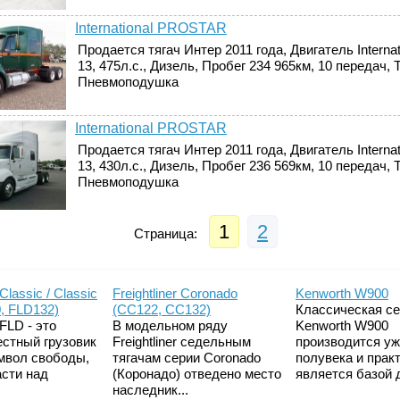
International PROSTAR
Продается тягач Интер 2011 года, Двигатель Interna
13, 475л.с., Дизель, Пробег 234 965км, 10 передач, 
Пневмоподушка
International PROSTAR
Продается тягач Интер 2011 года, Двигатель Interna
13, 430л.с., Дизель, Пробег 236 569км, 10 передач, 
Пневмоподушка
1
2
Страница:
 Classic / Classic
Freightliner Coronado
Kenworth W900
, FLD132)
(CC122, CC132)
Классическая с
 FLD - это
В модельном ряду
Kenworth W900
естный грузовик
Freightliner седельным
производится у
мвол свободы,
тягачам серии Coronado
полувека и прак
асти над
(Коронадо) отведено место
является базой д
наследник...