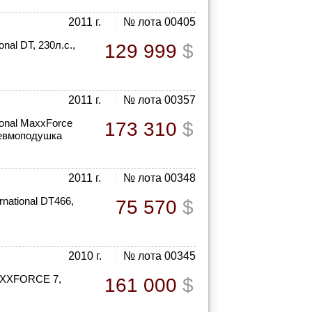
2011 г.
№ лота 00405
nal DT, 230л.с.,
129 999
$
2011 г.
№ лота 00357
ional MaxxForce
173 310
$
Пневмоподушка
2011 г.
№ лота 00348
national DT466,
75 570
$
2010 г.
№ лота 00345
MAXXFORCE 7,
161 000
$