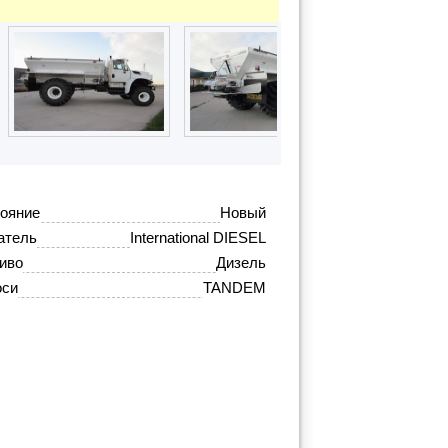
ояние
Новый
атель
International DIESEL
иво
Дизель
оси
TANDEM