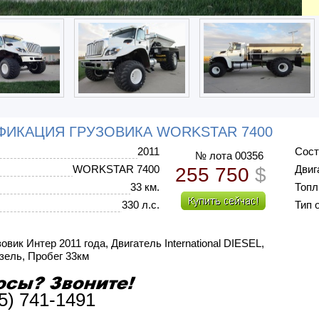
ФИКАЦИЯ ГРУЗОВИКА WORKSTAR 7400
2011
Сост
№ лота 00356
WORKSTAR 7400
Двиг
255 750
$
33 км.
Топл
330 л.с.
Тип 
овик Интер 2011 года, Двигатель International DIESEL,
изель, Пробег 33км
5) 741-1491