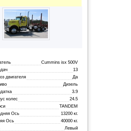
атель
Cummins isx 500V
едач
13
оз двигателя
Да
иво
Дизель
датка
3.9
ус колес
24.5
оси
TANDEM
дняя Ось
13200 кг.
яя Ось
40000 кг.
ь
Левый