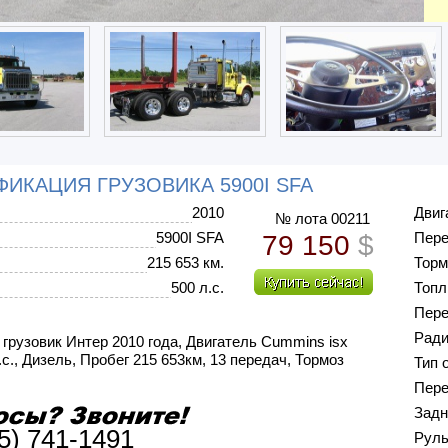
ИКАЦИЯ ГРУЗОВИКА 5900I SFA
2010
Двиг
№ лота 00211
5900I SFA
Пер
79 150
$
215 653 км.
Торм
500 л.с.
Топл
Пере
Ради
грузовик Интер 2010 года, Двигатель Cummins isx
.с., Дизель, Пробег 215 653км, 13 передач, Тормоз
Тип 
Пере
Задн
5) 741-1491
Рул