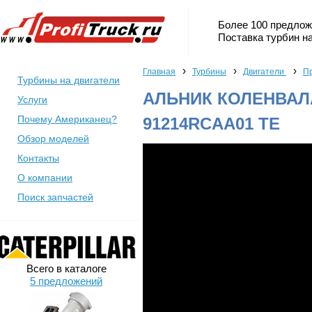
Более 100 предлож
Поставка турбин на
›
›
›
Главная
Турбины
Двигатели
Пр
Турбины на двигатели
АЛЬНИК КОЛЕНВАЛА
Услуги
Почему Американец?
91214RCAA01 TE
Обзор моделей
Контакты
О компании
Поиск запчастей
Всего в каталоге
5 предложений