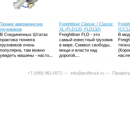
Тюнинг американских
Freightliner Classic / Classic
Freigh
грузовиков
XL (FLD120, FLD132)
(CC12
В Соединенных Штатах
Freightliner FLD - это
В мод
практика тюнинга
самый известный грузовик
Freig
грузовиков очень
в мире. Символ свободы,
тягач
популярна, там можно
мощи и власти над
(Коро
увидеть машины - насто...
дорогой....
насле
+7 (499) 961-0571
—
info@profitruck.ru
—
Профитр