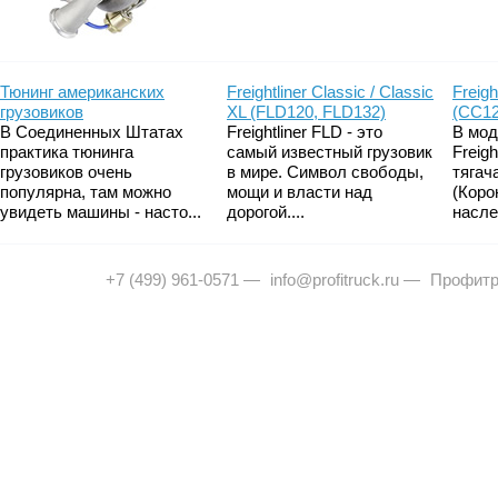
Тюнинг американских
Freightliner Classic / Classic
Freigh
грузовиков
XL (FLD120, FLD132)
(CC12
В Соединенных Штатах
Freightliner FLD - это
В мод
практика тюнинга
самый известный грузовик
Freig
грузовиков очень
в мире. Символ свободы,
тягач
популярна, там можно
мощи и власти над
(Коро
увидеть машины - насто...
дорогой....
насле
+7 (499) 961-0571
—
info@profitruck.ru
—
Профитр