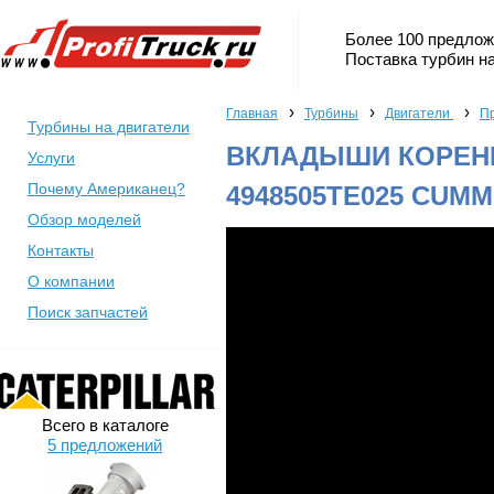
Более 100 предлож
Поставка турбин на
›
›
›
Главная
Турбины
Двигатели
Пр
Турбины на двигатели
ВКЛАДЫШИ КОРЕНН
Услуги
Почему Американец?
4948505TE025 CUMMI
Обзор моделей
Контакты
О компании
Поиск запчастей
Всего в каталоге
5 предложений