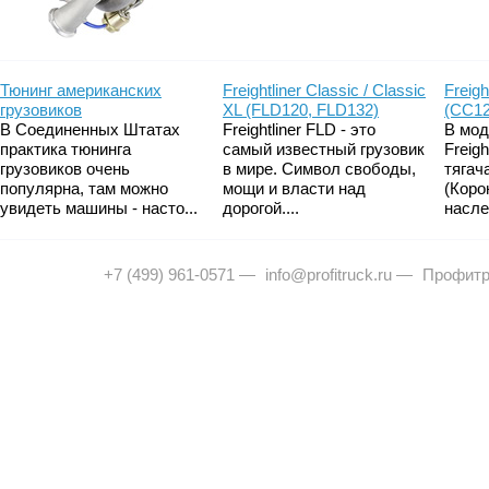
Тюнинг американских
Freightliner Classic / Classic
Freigh
грузовиков
XL (FLD120, FLD132)
(CC12
В Соединенных Штатах
Freightliner FLD - это
В мод
практика тюнинга
самый известный грузовик
Freig
грузовиков очень
в мире. Символ свободы,
тягач
популярна, там можно
мощи и власти над
(Коро
увидеть машины - насто...
дорогой....
насле
+7 (499) 961-0571
—
info@profitruck.ru
—
Профитр