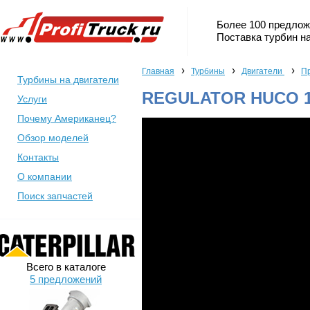
Более 100 предлож
Поставка турбин на
›
›
›
Главная
Турбины
Двигатели
П
Турбины на двигатели
REGULATOR HUCO 1
Услуги
Почему Американец?
Обзор моделей
Контакты
О компании
Поиск запчастей
Всего в каталоге
5 предложений