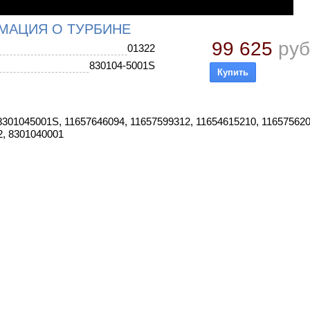
МАЦИЯ О ТУРБИНЕ
99 625
руб
01322
830104-5001S
301045001S, 11657646094, 11657599312, 11654615210, 116575620
2, 8301040001