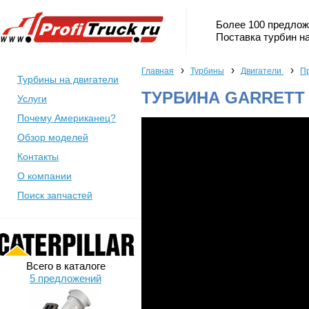
Более 100 предлож
Поставка турбин на
›
›
›
Главная
Турбины
Двигатели
Пр
Турбины на двигатели
ТУРБИНА GARRETT 8
Услуги
Почему Американец?
Обзор моделей
Контакты
О компании
Поиск запчастей
Всего в каталоге
5 предложений