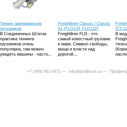
Тюнинг американских
Freightliner Classic / Classic
Freigh
грузовиков
XL (FLD120, FLD132)
(CC12
В Соединенных Штатах
Freightliner FLD - это
В мод
практика тюнинга
самый известный грузовик
Freig
грузовиков очень
в мире. Символ свободы,
тягач
популярна, там можно
мощи и власти над
(Коро
увидеть машины - насто...
дорогой....
насле
+7 (499) 961-0571
—
info@profitruck.ru
—
Профитр