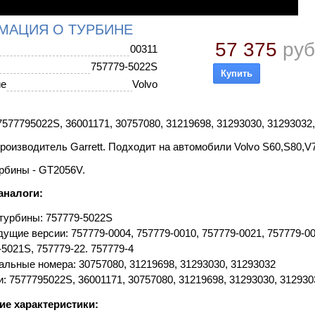
МАЦИЯ О ТУРБИНЕ
57 375
руб
00311
757779-5022S
ие
Volvo
577795022S, 36001171, 30757080, 31219698, 31293030, 31293032,
роизводитель Garrett. Подходит на автомобили Volvo S60,S80,V
рбины - GT2056V.
аналоги:
турбины: 757779-5022S
ущие версии: 757779-0004, 757779-0010, 757779-0021, 757779-00
-5021S, 757779-22. 757779-4
альные номера: 30757080, 31219698, 31293030, 31293032
: 7577795022S, 36001171, 30757080, 31219698, 31293030, 312930
ие характеристики: