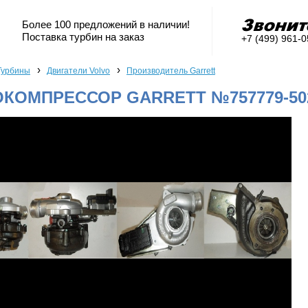
Более 100 предложений в наличии!
Поставка турбин на заказ
+7 (499) 961-
›
›
Турбины
Двигатели Volvo
Производитель Garrett
КОМПРЕССОР GARRETT №757779-50