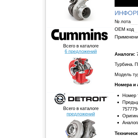
ИНФОР
№ лота
OEM код
Применен
Всего в каталоге
6 предложений
Аналоги:
7
Турбина. П
Модель ту
Номера и 
Номер 
Предыд
Всего в каталоге
757779
предложений
Оригин
Аналоги
Техническ