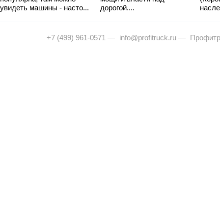
увидеть машины - насто...
дорогой....
насле
+7 (499) 961-0571
—
info@profitruck.ru
—
Профитр