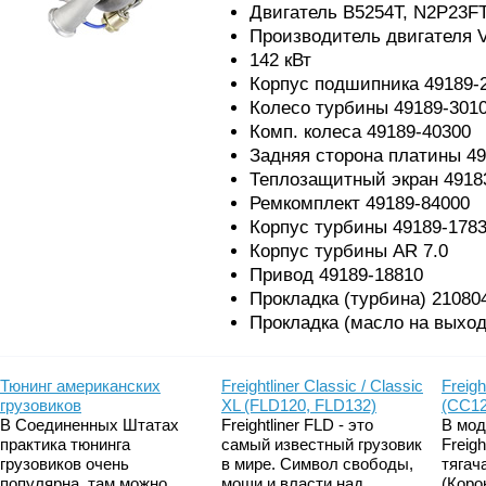
Двигатель B5254T, N2P23F
Производитель двигателя V
142 кВт
Корпус подшипника 49189-
Колесо турбины 49189-301
Комп. колеса 49189-40300
Задняя сторона платины 49
Теплозащитный экран 4918
Ремкомплект 49189-84000
Корпус турбины 49189-178
Корпус турбины AR 7.0
Привод 49189-18810
Прокладка (турбина) 21080
Прокладка (масло на выход
Тюнинг американских
Freightliner Classic / Classic
Freigh
грузовиков
XL (FLD120, FLD132)
(CC12
В Соединенных Штатах
Freightliner FLD - это
В мод
практика тюнинга
самый известный грузовик
Freig
грузовиков очень
в мире. Символ свободы,
тягач
популярна, там можно
мощи и власти над
(Коро