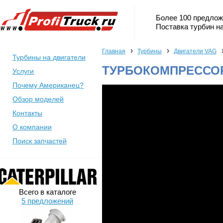
Более 100 предлож
Поставка турбин на
›
›
Главная
Турбины
Двигатели VAG
Турбины на двигатели
ТУРБОКОМПРЕССОР
Услуги
Почему Американец?
Обзор моделей
Контакты
О компании
Поиск запчастей
Всего в каталоге
5 предложений