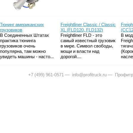
Тюнинг американских
Freightliner Classic / Classic
Freigh
грузовиков
XL (FLD120, FLD132)
(CC12
В Соединенных Штатах
Freightliner FLD - это
В мод
практика тюнинга
самый известный грузовик
Freig
грузовиков очень
в мире. Символ свободы,
тягач
популярна, там можно
мощи и власти над
(Коро
увидеть машины - насто...
дорогой....
насле
+7 (499) 961-0571
—
info@profitruck.ru
—
Профитр