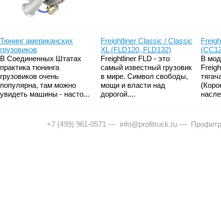
Тюнинг американских
Freightliner Classic / Classic
Freigh
грузовиков
XL (FLD120, FLD132)
(CC12
В Соединенных Штатах
Freightliner FLD - это
В мод
практика тюнинга
самый известный грузовик
Freig
грузовиков очень
в мире. Символ свободы,
тягач
популярна, там можно
мощи и власти над
(Коро
увидеть машины - насто...
дорогой....
насле
+7 (499) 961-0571
—
info@profitruck.ru
—
Профитр