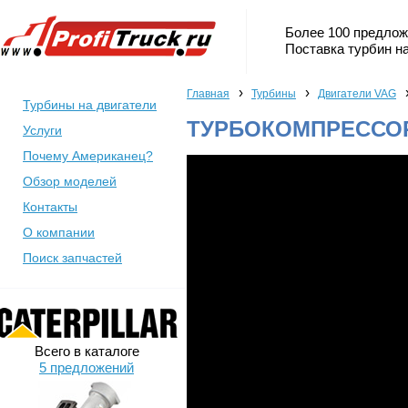
Более 100 предлож
Поставка турбин на
›
›
Главная
Турбины
Двигатели VAG
Турбины на двигатели
ТУРБОКОМПРЕССОР 
Услуги
Почему Американец?
Обзор моделей
Контакты
О компании
Поиск запчастей
Всего в каталоге
5 предложений