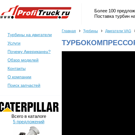
Более 100 предлож
Поставка турбин на
›
›
Главная
Турбины
Двигатели VAG
Турбины на двигатели
ТУРБОКОМПРЕССОР 
Услуги
Почему Американец?
Обзор моделей
Контакты
О компании
Поиск запчастей
Всего в каталоге
5 предложений