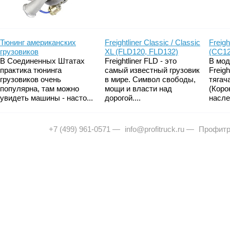
Тюнинг американских
Freightliner Classic / Classic
Freigh
грузовиков
XL (FLD120, FLD132)
(CC12
В Соединенных Штатах
Freightliner FLD - это
В мод
практика тюнинга
самый известный грузовик
Freig
грузовиков очень
в мире. Символ свободы,
тягач
популярна, там можно
мощи и власти над
(Коро
увидеть машины - насто...
дорогой....
насле
+7 (499) 961-0571
—
info@profitruck.ru
—
Профитр