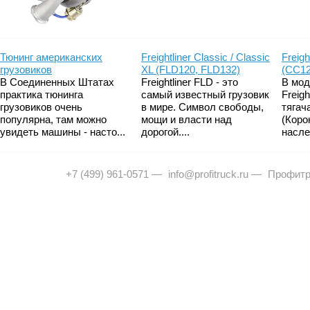
Тюнинг американских
Freightliner Classic / Classic
Freigh
грузовиков
XL (FLD120, FLD132)
(CC12
В Соединенных Штатах
Freightliner FLD - это
В мод
практика тюнинга
самый известный грузовик
Freig
грузовиков очень
в мире. Символ свободы,
тягач
популярна, там можно
мощи и власти над
(Коро
увидеть машины - насто...
дорогой....
насле
+7 (499) 961-0571
—
info@profitruck.ru
—
Профитр