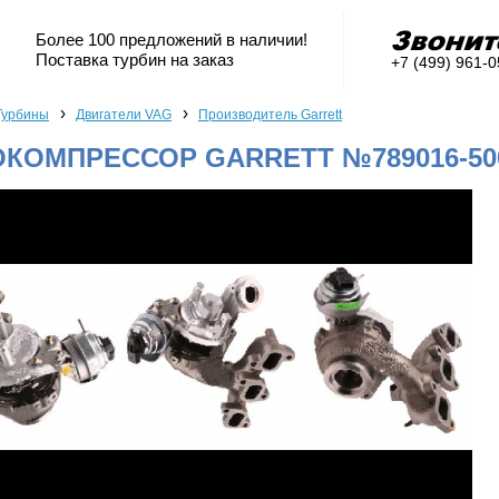
Более 100 предложений в наличии!
Поставка турбин на заказ
+7 (499) 961-
›
›
Турбины
Двигатели VAG
Производитель Garrett
КОМПРЕССОР GARRETT №789016-50