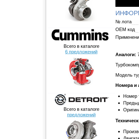
ИНФОР
№ лота
OEM код
Применен
Всего в каталоге
6 предложений
Аналоги:
7
Турбокомпр
Модель ту
Номера и 
Номер 
Предыд
Всего в каталоге
Оригин
предложений
Техническ
Произв
Двигат