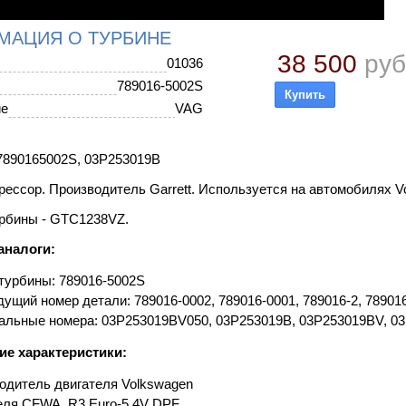
МАЦИЯ О ТУРБИНЕ
38 500
руб
01036
789016-5002S
ие
VAG
890165002S, 03P253019B
ессор. Производитель Garrett. Используется на автомобилях Vo
рбины - GTC1238VZ.
аналоги:
турбины: 789016-5002S
ущий номер детали: 789016-0002, 789016-0001, 789016-2, 78901
альные номера: 03P253019BV050, 03P253019B, 03P253019BV, 0
ие характеристики:
одитель двигателя Volkswagen
еля CFWA, R3 Euro-5 4V DPF