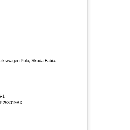
lkswagen Polo, Skoda Fabia.
6-1
3P253019BX