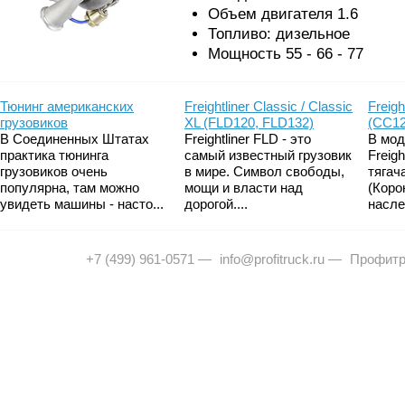
Объем двигателя 1.6
Топливо: дизельное
Мощность 55 - 66 - 77
Тюнинг американских
Freightliner Classic / Classic
Freigh
грузовиков
XL (FLD120, FLD132)
(CC12
В Соединенных Штатах
Freightliner FLD - это
В мод
практика тюнинга
самый известный грузовик
Freig
грузовиков очень
в мире. Символ свободы,
тягач
популярна, там можно
мощи и власти над
(Коро
увидеть машины - насто...
дорогой....
насле
+7 (499) 961-0571
—
info@profitruck.ru
—
Профитр