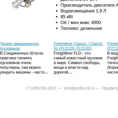
Производитель двигателя A
Водоизмещение 1.9 Л
85 кВт
Об / мин макс 4000
Топливо: дизельное
Тюнинг американских
Freightliner Classic / Classic
Freigh
грузовиков
XL (FLD120, FLD132)
(CC12
В Соединенных Штатах
Freightliner FLD - это
В мод
практика тюнинга
самый известный грузовик
Freig
грузовиков очень
в мире. Символ свободы,
тягач
популярна, там можно
мощи и власти над
(Коро
увидеть машины - насто...
дорогой....
насле
+7 (499) 961-0571
—
info@profitruck.ru
—
Профитр