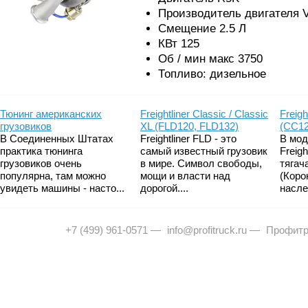
Производитель двигателя 
Смещение 2.5 Л
КВт 125
Об / мин макс 3750
Топливо: дизельное
Тюнинг американских
Freightliner Classic / Classic
Freigh
грузовиков
XL (FLD120, FLD132)
(CC12
В Соединенных Штатах
Freightliner FLD - это
В мод
практика тюнинга
самый известный грузовик
Freig
грузовиков очень
в мире. Символ свободы,
тягач
популярна, там можно
мощи и власти над
(Коро
увидеть машины - насто...
дорогой....
насле
+7 (499) 961-0571
—
info@profitruck.ru
—
Профитр