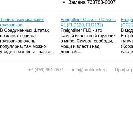
Замена 733783-0007
Тюнинг американских
Freightliner Classic / Classic
Freigh
грузовиков
XL (FLD120, FLD132)
(CC12
В Соединенных Штатах
Freightliner FLD - это
В мод
практика тюнинга
самый известный грузовик
Freig
грузовиков очень
в мире. Символ свободы,
тягач
популярна, там можно
мощи и власти над
(Коро
увидеть машины - насто...
дорогой....
насле
+7 (499) 961-0571
—
info@profitruck.ru
—
Профитр