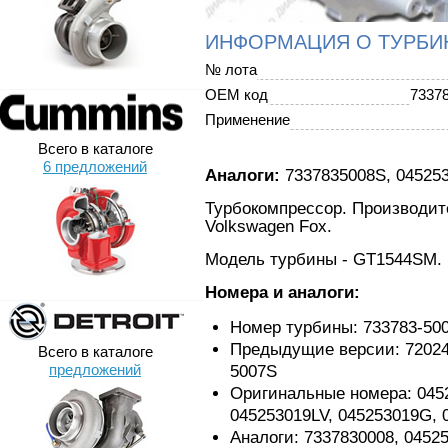
ИНФОРМАЦИЯ О ТУРБИ
№ лота
OEM код
7337
Применение
Всего в каталоге
6 предложений
Аналоги:
7337835008S, 045253
Турбокомпрессор. Производите
Volkswagen Fox.
Модель турбины - GT1544SM.
Номера и аналоги:
Номер турбины: 733783-50
Предыдущие версии: 720243
Всего в каталоге
предложений
5007S
Оригинальные номера: 045
045253019LV, 045253019G, 
Аналоги: 7337830008, 0452