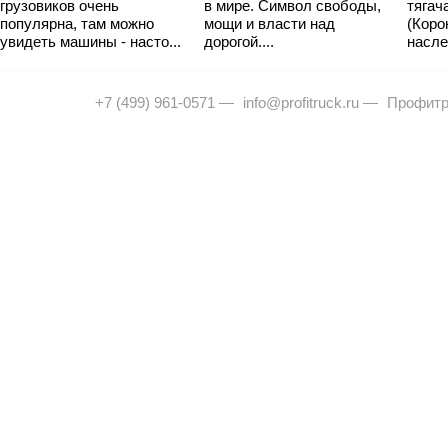
грузовиков очень
в мире. Символ свободы,
тягач
популярна, там можно
мощи и власти над
(Коро
увидеть машины - насто...
дорогой....
насле
+7 (499) 961-0571
—
info@profitruck.ru
—
Профитр