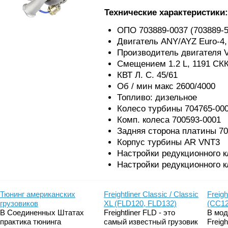
Технические характеристики:
ОПО 703889-0037 (703889-
Двигатель ANY/AYZ Euro-4,
Производитель двигателя
Смещением 1.2 L, 1191 СКК
КВТ Л. С. 45/61
Об / мин макс 2600/4000
Топливо: дизельное
Колесо турбины 704765-00
Комп. колеса 700593-0001
Задняя сторона платины 70
Корпус турбины AR VNT3
Настройки редукционного к
Настройки редукционного к
Тюнинг американских
Freightliner Classic / Classic
Freigh
грузовиков
XL (FLD120, FLD132)
(CC12
В Соединенных Штатах
Freightliner FLD - это
В мод
практика тюнинга
самый известный грузовик
Freig