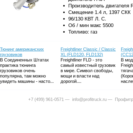
Производитель двигателя R
Смещение 1.4 л, 1397 СКК
96/130 КВТ Л. С.
Об / мин макс 5500
Топливо: газ
Тюнинг американских
Freightliner Classic / Classic
Freigh
грузовиков
XL (FLD120, FLD132)
(CC12
В Соединенных Штатах
Freightliner FLD - это
В мод
практика тюнинга
самый известный грузовик
Freig
грузовиков очень
в мире. Символ свободы,
тягач
популярна, там можно
мощи и власти над
(Коро
увидеть машины - насто...
дорогой....
насле
+7 (499) 961-0571
—
info@profitruck.ru
—
Профитр