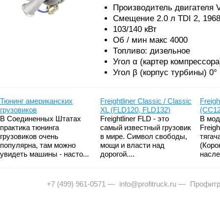
Производитель двигателя
Смещение 2.0 л TDI 2, 196
103/140 кВт
Об / мин макс 4000
Топливо: дизельное
Угол α (картер компрессора
Угол β (корпус турбины) 0°
Тюнинг американских
Freightliner Classic / Classic
Freigh
грузовиков
XL (FLD120, FLD132)
(CC12
В Соединенных Штатах
Freightliner FLD - это
В мод
практика тюнинга
самый известный грузовик
Freig
грузовиков очень
в мире. Символ свободы,
тягач
популярна, там можно
мощи и власти над
(Коро
увидеть машины - насто...
дорогой....
насле
+7 (499) 961-0571
—
info@profitruck.ru
—
Профитр