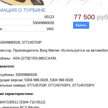
МАЦИЯ О ТУРБИНЕ
77 500
руб
00123
53049880028
ие
VAG
3049880028, 077145703P
ессор. Производитель Borg Warner. Используется на автомобилях
рбины - K04-2275EYE6.88GCAXM.
аналоги:
турбины: 53049880028
ущие версии: 5304-988-0028, 5304 988 0028
альные номера: 077145703P, 077145703PX, 077145703PV
ие характеристики:
047100512 (5304-710-0512)
 двигателя BCY Biturbo