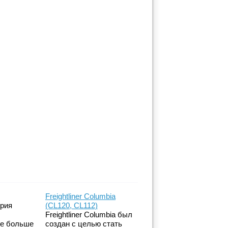
Freightliner Columbia
ерия
(CL120, CL112)
Freightliner Columbia был
же больше
создан с целью стать