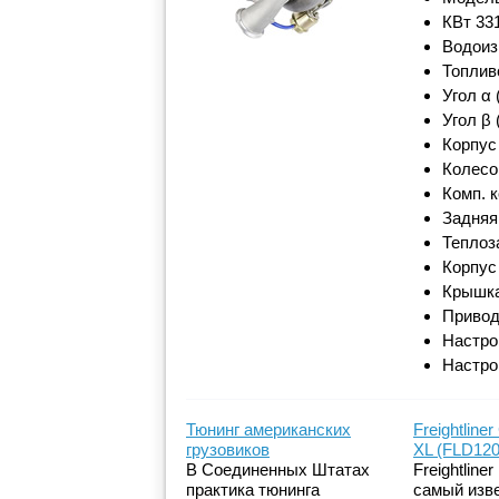
КВт 33
Водоиз
Топлив
Угол α 
Угол β 
Корпус
Колесо
Комп. 
Задняя
Теплоз
Корпус
Крышка
Привод
Настро
Настро
Тюнинг американских
Freightliner
грузовиков
XL (FLD120
В Соединенных Штатах
Freightliner
практика тюнинга
самый изв