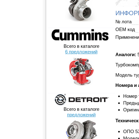
ИНФОР
№ лота
OEM код
Применен
Всего в каталоге
6 предложений
Аналоги:
5
Турбокомпр
Модель ту
Номера и 
Номер 
Предыд
Всего в каталоге
Оригин
предложений
Техническ
ОПО 53
Модель