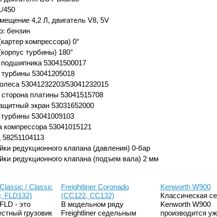
1/450
мещение 4,2 Л, двигатель V8, 5V
о: бензин
(картер компрессора) 0°
(корпус турбины) 180°
 подшипника 53041500017
 турбины 53041205018
колеса 53041232203/53041232015
 сторона платины 53041515708
ащитный экран 53031652000
 турбины 53041009103
 компрессора 53041015121
 58251104113
йки редукционного клапана (давления) 0-бар
йки редукционного клапана (подъем вала) 2 мм
 Classic / Classic
Freightliner Coronado
Kenworth W900
, FLD132)
(CC122, CC132)
Классическая с
 FLD - это
В модельном ряду
Kenworth W900
естный грузовик
Freightliner седельным
производится у