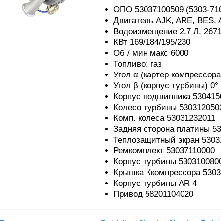
ОПО 53037100509 (5303-710
Двигатель AJK, ARE, BES,
Водоизмещение 2.7 Л, 267
КВт 169/184/195/230
Об / мин макс 6000
Топливо: газ
Угол α (картер компрессора
Угол β (корпус турбины) 0°
Корпус подшипника 530415
Колесо турбины 530312050
Комп. колеса 53031232011
Задняя сторона платины 5
Теплозащитный экран 5303
Ремкомплект 53037110000
Корпус турбины 530310080
Крышка Ккомпрессора 5303
Корпус турбины AR 4
Привод 58201104020