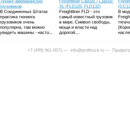
Тюнинг американских
Freightliner Classic / Classic
Freigh
грузовиков
XL (FLD120, FLD132)
(CC12
В Соединенных Штатах
Freightliner FLD - это
В мод
практика тюнинга
самый известный грузовик
Freig
грузовиков очень
в мире. Символ свободы,
тягач
популярна, там можно
мощи и власти над
(Коро
увидеть машины - насто...
дорогой....
насле
+7 (499) 961-0571
—
info@profitruck.ru
—
Профитр