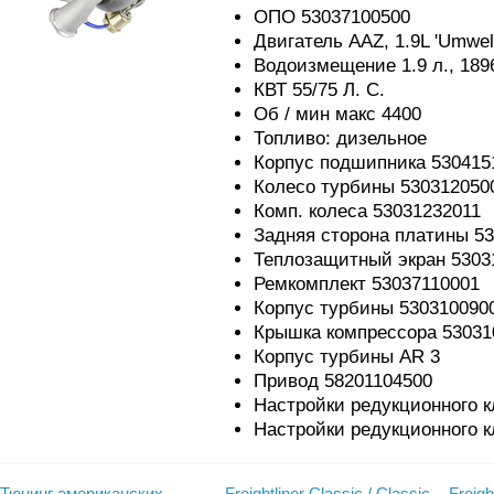
ОПО 53037100500
Двигатель AAZ, 1.9L 'Umwelt
Водоизмещение 1.9 л., 189
КВТ 55/75 Л. С.
Об / мин макс 4400
Топливо: дизельное
Корпус подшипника 530415
Колесо турбины 530312050
Комп. колеса 53031232011
Задняя сторона платины 5
Теплозащитный экран 5303
Ремкомплект 53037110001
Корпус турбины 530310090
Крышка компрессора 53031
Корпус турбины AR 3
Привод 58201104500
Настройки редукционного к
Настройки редукционного к
Тюнинг американских
Freightliner Classic / Classic
Freigh