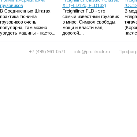
грузовиков
XL (FLD120, FLD132)
(CC12
В Соединенных Штатах
Freightliner FLD - это
В мод
практика тюнинга
самый известный грузовик
Freig
грузовиков очень
в мире. Символ свободы,
тягач
популярна, там можно
мощи и власти над
(Коро
увидеть машины - насто...
дорогой....
насле
+7 (499) 961-0571
—
info@profitruck.ru
—
Профитр