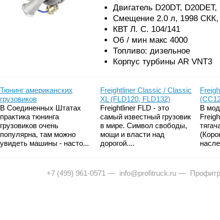
Двигатель D20DT, D20DET,
Смещение 2.0 л, 1998 СКК,
КВТ Л. С. 104/141
Об / мин макс 4000
Топливо: дизельное
Корпус турбины AR VNT3
Тюнинг американских
Freightliner Classic / Classic
Freigh
грузовиков
XL (FLD120, FLD132)
(CC12
В Соединенных Штатах
Freightliner FLD - это
В мод
практика тюнинга
самый известный грузовик
Freig
грузовиков очень
в мире. Символ свободы,
тягач
популярна, там можно
мощи и власти над
(Коро
увидеть машины - насто...
дорогой....
насле
+7 (499) 961-0571
—
info@profitruck.ru
—
Профитр