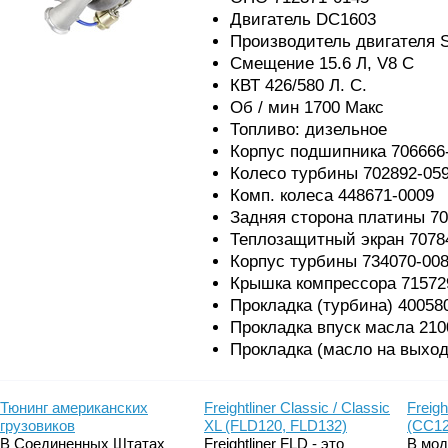
Двигатель DC1603
Производитель двигателя S
Смещение 15.6 Л, V8 С
КВТ 426/580 Л. С.
Об / мин 1700 Макс
Топливо: дизельное
Корпус подшипника 706666
Колесо турбины 702892-05
Комп. колеса 448671-0009
Задняя сторона платины 70
Теплозащитный экран 7078
Корпус турбины 734070-00
Крышка компрессора 71572
Прокладка (турбина) 40058
Прокладка впуск масла 210
Прокладка (масло на выход
Тюнинг американских
Freightliner Classic / Classic
Freigh
грузовиков
XL (FLD120, FLD132)
(CC12
В Соединенных Штатах
Freightliner FLD - это
В мод