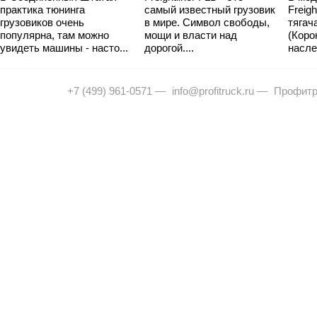
практика тюнинга
самый известный грузовик
Freig
грузовиков очень
в мире. Символ свободы,
тягач
популярна, там можно
мощи и власти над
(Коро
увидеть машины - насто...
дорогой....
насле
+7 (499) 961-0571
—
info@profitruck.ru
—
Профитр