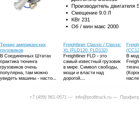
Производитель двигателя S
Смещение 9.0 Л
КВт 231
Об / мин макс 2000
Тюнинг американских
Freightliner Classic / Classic
Freigh
грузовиков
XL (FLD120, FLD132)
(CC12
В Соединенных Штатах
Freightliner FLD - это
В мод
практика тюнинга
самый известный грузовик
Freig
грузовиков очень
в мире. Символ свободы,
тягач
популярна, там можно
мощи и власти над
(Коро
увидеть машины - насто...
дорогой....
насле
+7 (499) 961-0571
—
info@profitruck.ru
—
Профитр