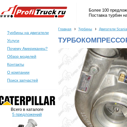
Более 100 предлож
Поставка турбин на
›
›
Главная
Турбины
Двигатели Scani
Турбины на двигатели
ТУРБОКОМПРЕССОР 
Услуги
Почему Американец?
Обзор моделей
Контакты
О компании
Поиск запчастей
Всего в каталоге
5 предложений