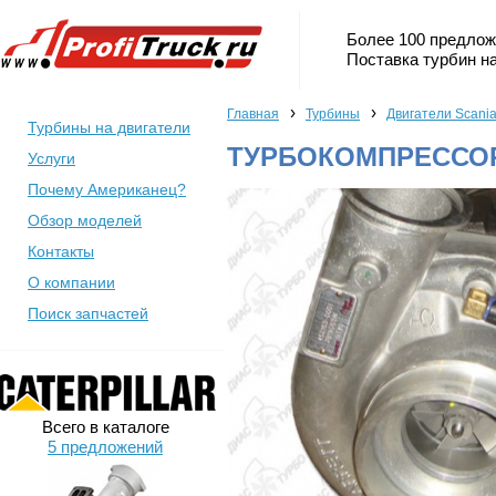
Более 100 предлож
Поставка турбин на
›
›
Главная
Турбины
Двигатели Scani
Турбины на двигатели
ТУРБОКОМПРЕССОР 
Услуги
Почему Американец?
Обзор моделей
Контакты
О компании
Поиск запчастей
Всего в каталоге
5 предложений