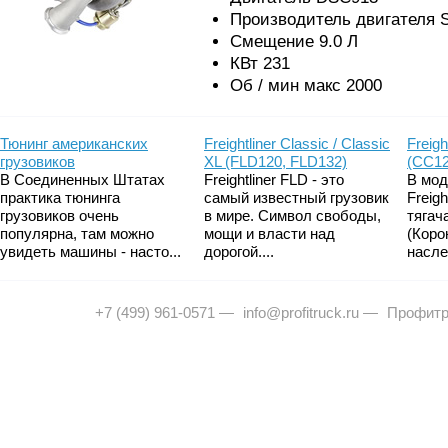
Производитель двигателя S
Смещение 9.0 Л
КВт 231
Об / мин макс 2000
Тюнинг американских
Freightliner Classic / Classic
Freigh
грузовиков
XL (FLD120, FLD132)
(CC12
В Соединенных Штатах
Freightliner FLD - это
В мод
практика тюнинга
самый известный грузовик
Freig
грузовиков очень
в мире. Символ свободы,
тягач
популярна, там можно
мощи и власти над
(Коро
увидеть машины - насто...
дорогой....
насле
+7 (499) 961-0571
—
info@profitruck.ru
—
Профитр