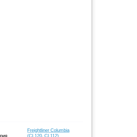
Freightliner Columbia
ерия
(CL120, CL112)