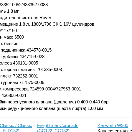
3352-0052/433352-0088
ль 1,8 мг
одитель двигателя Rover
мещение 1.8 л, 1800/1796 СКК, 16V цилиндров
/117/150
ин макс 6500
о: бензин
 подшипника 434578-0015
 турбины 434715-0028
колеса 436131-0005
 сторона платины 701335-0003
плект 732252-0001
 турбины 717579-0006
 компрессора 724599-0004/727963-0001
 436806-0021
йки перепускного клапана (давление) 0.400-0.440 бар
йки редукционного клапана (шахта лифта) 1.00 мм
 Classic / Classic
Freightliner Coronado
Kenworth W900
, FLD132)
(CC122, CC132)
Классическая с