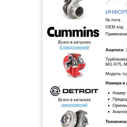
ИНФОР
№ лота
OEM код
Применен
Всего в каталоге
6 предложений
Аналоги:
7
Турбокомпр
MG R75, M
Модель ту
Номера и 
Номер 
Предыд
Всего в каталоге
предложений
Оригин
Аналог
Техническ