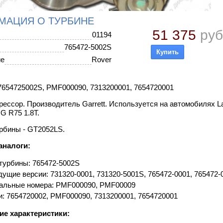
МАЦИЯ О ТУРБИНЕ
51 375
руб
01194
765472-5002S
ие
Rover
654725002S, PMF000090, 7313200001, 7654720001
ессор. Производитель Garrett. Используется на автомобилях Lan
G R75 1.8T.
рбины - GT2052LS.
аналоги:
турбины: 765472-5002S
ущие версии: 731320-0001, 731320-5001S, 765472-0001, 765472-
альные номера: PMF000090, PMF00009
и: 7654720002, PMF000090, 7313200001, 7654720001
ие характеристики: