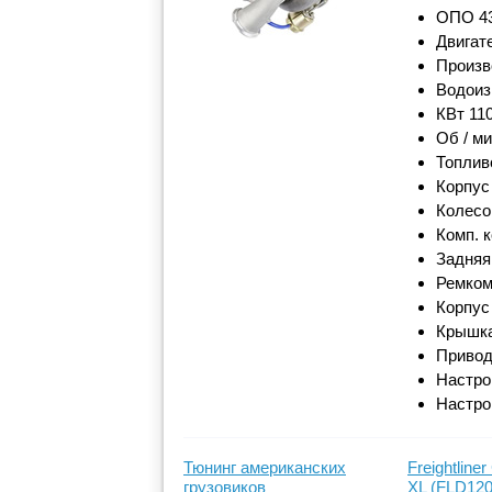
ОПО 43
Двигате
Произв
Водоиз
КВт 110
Об / м
Топлив
Корпус
Колесо
Комп. 
Задняя
Ремком
Корпус
Крышка
Привод
Настро
Настро
Тюнинг американских
Freightliner
грузовиков
XL (FLD120