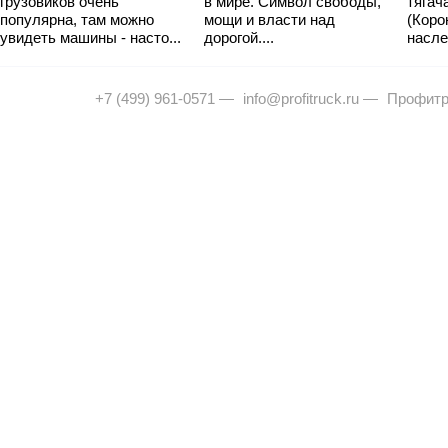
грузовиков очень
в мире. Символ свободы,
тягач
популярна, там можно
мощи и власти над
(Коро
увидеть машины - насто...
дорогой....
насле
+7 (499) 961-0571
—
info@profitruck.ru
—
Профитр