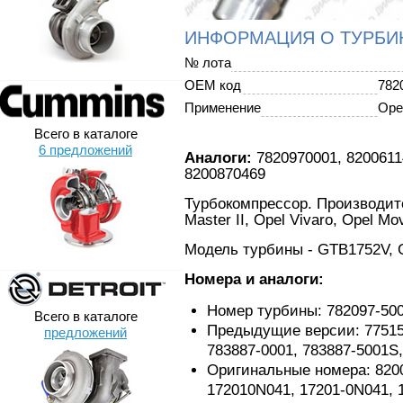
ИНФОРМАЦИЯ О ТУРБИ
№ лота
OEM код
782
Применение
Ope
Всего в каталоге
6 предложений
Аналоги:
7820970001, 8200611
8200870469
Турбокомпрессор. Производител
Master II, Opel Vivaro, Opel Mov
Модель турбины - GTB1752V, 
Номера и аналоги:
Номер турбины: 782097-50
Всего в каталоге
Предыдущие версии: 775159-
предложений
783887-0001, 783887-5001S
Оригинальные номера: 8200
172010N041, 17201-0N041, 