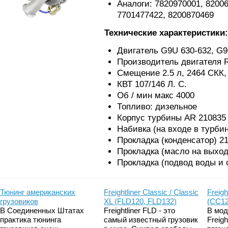
Аналоги: 7820970001, 8200
7701477422, 8200870469
Технические характеристики:
Двигатель G9U 630-632, G
Производитель двигателя R
Смещение 2.5 л, 2464 СКК,
КВТ 107/146 Л. С.
Об / мин макс 4000
Топливо: дизельное
Корпус турбины AR 210835
Набивка (на входе в турби
Прокладка (конденсатор) 2
Прокладка (масло на выход
Прокладка (подвод воды и 
Тюнинг американских
Freightliner Classic / Classic
Freigh
грузовиков
XL (FLD120, FLD132)
(CC12
В Соединенных Штатах
Freightliner FLD - это
В мод
практика тюнинга
самый известный грузовик
Freig