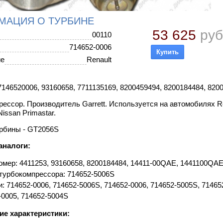
МАЦИЯ О ТУРБИНЕ
53 625
руб
00110
714652-0006
ие
Renault
146520006, 93160658, 7711135169, 8200459494, 8200184484, 820
ессор. Производитель Garrett. Используется на автомобилях Renaul
Nissan Primastar.
рбины - GT2056S
аналоги:
мер: 4411253, 93160658, 8200184484, 14411-00QAE, 1441100QAE
турбокомпрессора: 714652-5006S
: 714652-0006, 714652-5006S, 714652-0006, 714652-5005S, 71465
-0005, 714652-5004S
ие характеристики: