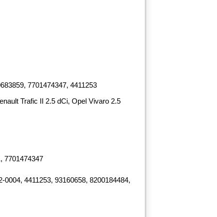
0683859, 7701474347, 4411253
t Trafic II 2.5 dCi, Opel Vivaro 2.5
, 7701474347
2-0004, 4411253, 93160658, 8200184484,