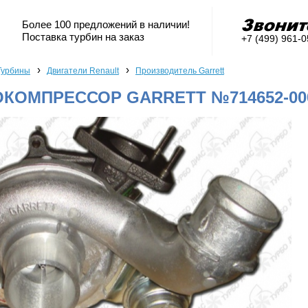
Более 100 предложений в наличии!
Поставка турбин на заказ
+7 (499) 961-
›
›
Турбины
Двигатели Renault
Производитель Garrett
КОМПРЕССОР GARRETT №714652-00