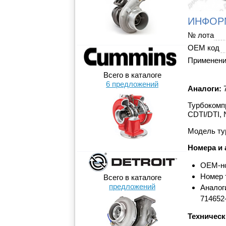
ИНФОР
№ лота
OEM код
Применен
Всего в каталоге
6 предложений
Аналоги:
7
Турбокомпр
CDTI/DTI, 
Модель ту
Номера и 
OEM-но
Номер 
Всего в каталоге
предложений
Аналоги
714652
Техническ