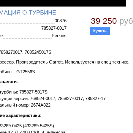
МАЦИЯ О ТУРБИНЕ
39 250
руб
00876
785827-0017
ие
Perkins
858270017, 7685245017S
ессор. Производитель Garrett. Используется на спец технике.
рбины - GT2556S.
аналоги:
турбины: 785827-5017S
ущие версии: 768524-0017, 785827-0017, 785827-17
альный номер: 2674A822
ие характеристики:
3289-0425 (433289-5425S)
ие 4.4 Л, 4400 СКК, 4 цилиндра