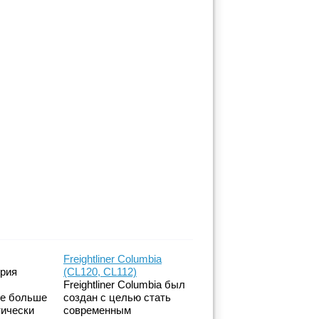
Freightliner Columbia
ерия
(CL120, CL112)
Freightliner Columbia был
же больше
создан с целью стать
тически
современным