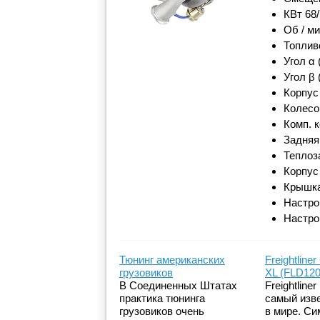
КВт 68/
Об / м
Топлив
Угол α 
Угол β 
Корпус
Колесо
Комп. 
Задняя
Теплоз
Корпус
Крышка
Настро
Настро
Тюнинг американских
Freightliner
грузовиков
XL (FLD120
В Соединенных Штатах
Freightliner
практика тюнинга
самый изв
грузовиков очень
в мире. Си