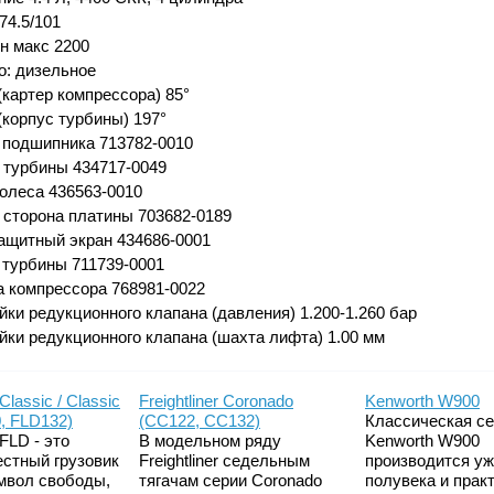
74.5/101
ин макс 2200
о: дизельное
(картер компрессора) 85°
(корпус турбины) 197°
 подшипника 713782-0010
 турбины 434717-0049
колеса 436563-0010
 сторона платины 703682-0189
ащитный экран 434686-0001
 турбины 711739-0001
 компрессора 768981-0022
йки редукционного клапана (давления) 1.200-1.260 бар
йки редукционного клапана (шахта лифта) 1.00 мм
 Classic / Classic
Freightliner Coronado
Kenworth W900
, FLD132)
(CC122, CC132)
Классическая с
 FLD - это
В модельном ряду
Kenworth W900
естный грузовик
Freightliner седельным
производится у
мвол свободы,
тягачам серии Coronado
полувека и прак