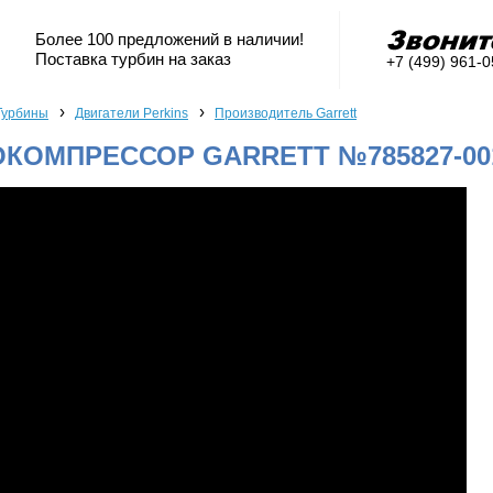
Более 100 предложений в наличии!
Поставка турбин на заказ
+7 (499) 961-
›
›
Турбины
Двигатели Perkins
Производитель Garrett
КОМПРЕССОР GARRETT №785827-001