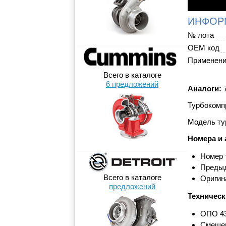
ИНФОР
№ лота
OEM код
Применен
Всего в каталоге
6 предложений
Аналоги:
7
Турбокомпр
Модель ту
Номера и 
Номер 
Предыд
Всего в каталоге
Оригин
предложений
Техническ
ОПО 43
Смещен