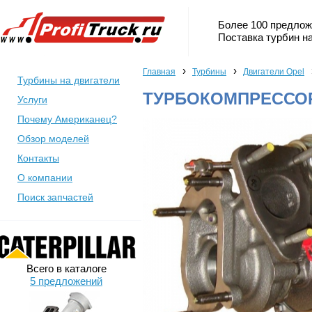
Более 100 предлож
Поставка турбин на
›
›
Главная
Турбины
Двигатели Opel
Турбины на двигатели
ТУРБОКОМПРЕССОР
Услуги
Почему Американец?
Обзор моделей
Контакты
О компании
Поиск запчастей
Всего в каталоге
5 предложений