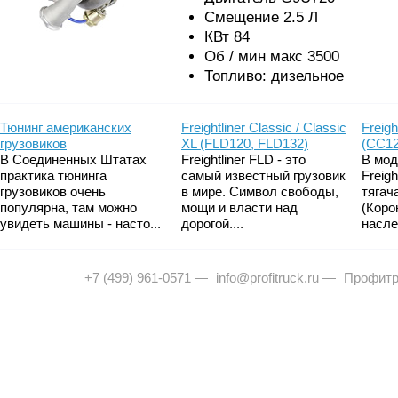
Смещение 2.5 Л
КВт 84
Об / мин макс 3500
Топливо: дизельное
Тюнинг американских
Freightliner Classic / Classic
Freigh
грузовиков
XL (FLD120, FLD132)
(CC12
В Соединенных Штатах
Freightliner FLD - это
В мод
практика тюнинга
самый известный грузовик
Freig
грузовиков очень
в мире. Символ свободы,
тягач
популярна, там можно
мощи и власти над
(Коро
увидеть машины - насто...
дорогой....
насле
+7 (499) 961-0571
—
info@profitruck.ru
—
Профитр