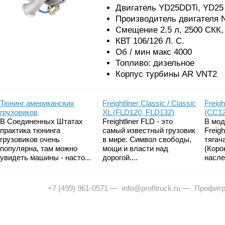
Двигатель YD25DDTi, YD25
Производитель двигателя 
Смещение 2.5 л, 2500 СКК,
КВТ 106/126 Л. С.
Об / мин макс 4000
Топливо: дизельное
Корпус турбины AR VNT2
Тюнинг американских
Freightliner Classic / Classic
Freigh
грузовиков
XL (FLD120, FLD132)
(CC12
В Соединенных Штатах
Freightliner FLD - это
В мод
практика тюнинга
самый известный грузовик
Freig
грузовиков очень
в мире. Символ свободы,
тягач
популярна, там можно
мощи и власти над
(Коро
увидеть машины - насто...
дорогой....
насле
+7 (499) 961-0571
—
info@profitruck.ru
—
Профитр