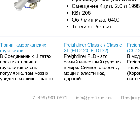
Смещение 4цил. 2.0 л 199
КВт 206
Об / мин макс 6400
Топливо: бензин
Тюнинг американских
Freightliner Classic / Classic
Freigh
грузовиков
XL (FLD120, FLD132)
(CC12
В Соединенных Штатах
Freightliner FLD - это
В мод
практика тюнинга
самый известный грузовик
Freig
грузовиков очень
в мире. Символ свободы,
тягач
популярна, там можно
мощи и власти над
(Коро
увидеть машины - насто...
дорогой....
насле
+7 (499) 961-0571
—
info@profitruck.ru
—
Профитр