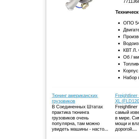
7711368
Техническ
ОПО 54
Двигат
Произв
Водоиз
КВТ Л. 
Об / м
Топлив
Корпус
Набор 
Тюнинг американских
Freightliner
грузовиков
XL (FLD120
В Соединенных Штатах
Freightliner
практика тюнинга
самый изв
грузовиков очень
в мире. Си
популярна, там можно
мощи и вл
увидеть машины - насто...
дорогой....