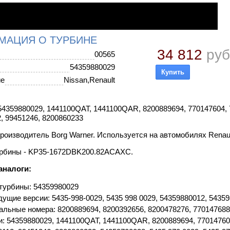
МАЦИЯ О ТУРБИНЕ
34 812
руб
00565
54359880029
ие
Nissan,Renault
4359880029, 1441100QAT, 1441100QAR, 8200889694, 770147604, 
, 99451246, 8200860233
роизводитель Borg Warner. Используется на автомобилях Renaul
рбины - KP35-1672DBK200.82ACAXC.
аналоги:
турбины: 54359980029
ущие версии: 5435-998-0029, 5435 998 0029, 54359880012, 54359
альные номера: 8200889694, 8200392656, 8200478276, 77014768
и: 54359880029, 1441100QAT, 1441100QAR, 8200889694, 77014760