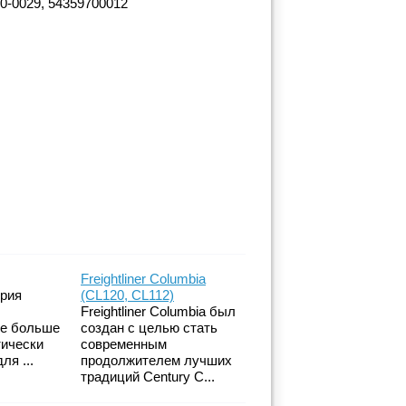
70-0029, 54359700012
Freightliner Columbia
ерия
(CL120, CL112)
Freightliner Columbia был
же больше
создан с целью стать
тически
современным
ля ...
продолжителем лучших
традиций Century C...