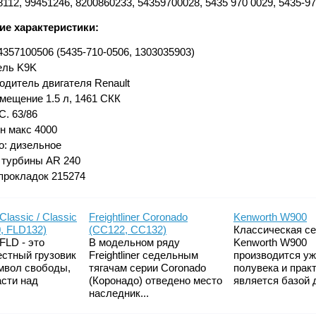
112, 99451246, 8200860233, 54359700028, 5435 970 0029, 5435-9
ие характеристики:
357100506 (5435-710-0506, 1303035903)
ель K9K
одитель двигателя Renault
мещение 1.5 л, 1461 СКК
С. 63/86
ин макс 4000
о: дизельное
 турбины AR 240
прокладок 215274
 Classic / Classic
Freightliner Coronado
Kenworth W900
, FLD132)
(CC122, CC132)
Классическая с
 FLD - это
В модельном ряду
Kenworth W900
естный грузовик
Freightliner седельным
производится у
мвол свободы,
тягачам серии Coronado
полувека и прак
асти над
(Коронадо) отведено место
является базой д
наследник...