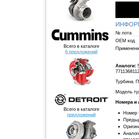
ИНФОР
№ лота
OEM код
Всего в каталоге
Применен
6 предложений
Аналоги:
5
7711368112
Турбина. П
Модель ту
Номера и 
Всего в каталоге
Номер 
предложений
Предыд
Оригин
Аналог