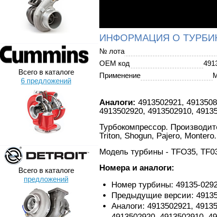
ИНФОРМАЦИЯ О ТУРБИ
№ лота
OEM код
491
Всего в каталоге
Применение
M
6 предложений
Аналоги:
4913502921, 4913508
4913502920, 4913502910, 4913
Турбокомпрессор. Производител
Triton, Shogun, Pajero, Montero.
Модель турбины - TFO35, TF0
Номера и аналоги:
Всего в каталоге
предложений
Номер турбины: 49135-029
Предыдущие версии: 491350
Аналоги: 4913502921, 49135
4913502920, 4913502910, 4