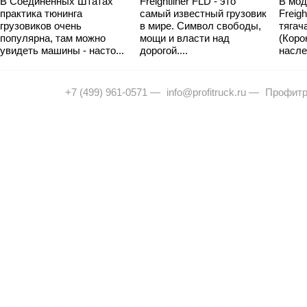
В Соединенных Штатах
Freightliner FLD - это
В мод
практика тюнинга
самый известный грузовик
Freig
грузовиков очень
в мире. Символ свободы,
тягач
популярна, там можно
мощи и власти над
(Коро
увидеть машины - насто...
дорогой....
насле
+7 (499) 961-0571
—
info@profitruck.ru
—
Профитр