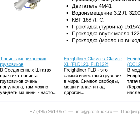
Двигатель 4M41
Водоизмещение 3.2 Л, 3200
КВТ 168 Л. С.
Прокладка (турбина) 1515A
Прокладка впуск масла 122
Прокладка (масло на выход
Тюнинг американских
Freightliner Classic / Classic
Freigh
грузовиков
XL (FLD120, FLD132)
(CC12
В Соединенных Штатах
Freightliner FLD - это
В мод
практика тюнинга
самый известный грузовик
Freig
грузовиков очень
в мире. Символ свободы,
тягач
популярна, там можно
мощи и власти над
(Коро
увидеть машины - насто...
дорогой....
насле
+7 (499) 961-0571
—
info@profitruck.ru
—
Профитр