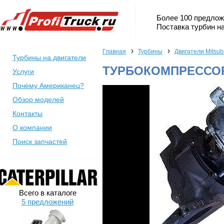
Более 100 предлож
Поставка турбин на
›
›
Главная
Турбины
Двигатели Mitsub
Турбины на двигатели
ТУРБОКОМПРЕССОР 
Услуги
Почему Американец?
Обзор моделей
Контакты
О компании
Поиск запчастей
Всего в каталоге
5 предложений