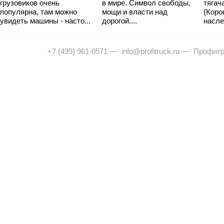
грузовиков очень
в мире. Символ свободы,
тягач
популярна, там можно
мощи и власти над
(Коро
увидеть машины - насто...
дорогой....
насле
+7 (499) 961-0571
—
info@profitruck.ru
—
Профитр