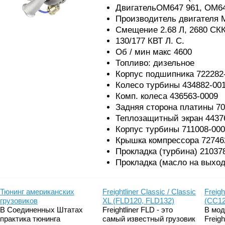
ДвигательOM647 961, OM6
Производитель двигателя 
Смещение 2.68 Л, 2680 СКК
130/177 КВТ Л. С.
Об / мин макс 4600
Топливо: дизельное
Корпус подшипника 722282
Колесо турбины 434882-00
Комп. колеса 436563-0009
Задняя сторона платины 70
Теплозащитный экран 4437
Корпус турбины 711008-00
Крышка компрессора 72746
Прокладка (турбина) 21037
Прокладка (масло на выход
Тюнинг американских
Freightliner Classic / Classic
Freigh
грузовиков
XL (FLD120, FLD132)
(CC12
В Соединенных Штатах
Freightliner FLD - это
В мод
практика тюнинга
самый известный грузовик
Freig