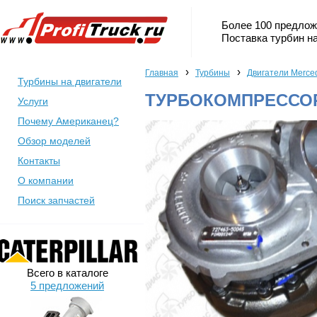
Более 100 предлож
Поставка турбин на
›
›
Главная
Турбины
Двигатели Merce
Турбины на двигатели
ТУРБОКОМПРЕССОР 
Услуги
Почему Американец?
Обзор моделей
Контакты
О компании
Поиск запчастей
Всего в каталоге
5 предложений